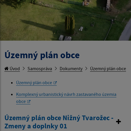
Územný plán obce
Úvod
Samospráva
Dokumenty
Územný plán obce
Územný plán obce
Komplexný urbanistický návrh zastavaného územia
obce
Územný plán obce Nižný Tvarožec -
Zmeny a doplnky 01