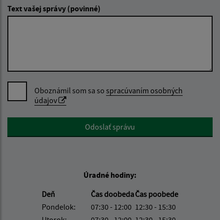
Text vašej správy (povinné)
Oboznámil som sa so
spracúvaním osobných
údajov
Google reCaptcha Response
Odoslať správu
Úradné hodiny:
Deň
Čas doobeda
Čas poobede
Pondelok:
07:30 - 12:00
12:30 - 15:30
Utorok:
07:30 - 12:00
12:30 - 15:30