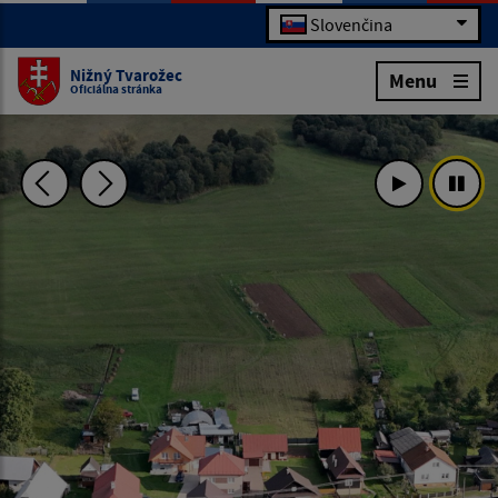
Slovenčina
Nižný Tvarožec
Menu
Oficiálna stránka