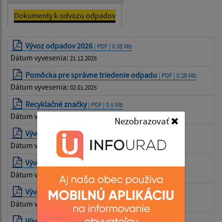
Dokumenty k odvozu odpadov
Vývoz odpadov 2026
| PDF | 0.38 Mb
Dátum vyvesenia:
21.12.2025
Pomôcka pre správne triedenie odpadu
| PDF | 0.28 Mb
Dátum vyvesenia:
02.01.2025
Recyklačné značky
| PDF | 0.5 Mb
Dátum vyvesenia:
02.01.2025
Nezobrazovať
Vývoz odpadov 2025
| PDF | 0.37 Mb
Dátum vyvesenia:
02.01.2025
Vývoz odpadov 2024
| PDF | 0.36 Mb
Dátum vyvesenia:
12.02.2024
Vývoz odpadov 2023
| PDF | 0.11 Mb
Dátum vyvesenia:
13.12.2022
Vývoz odpadov 2022
| PDF | 0.38 Mb