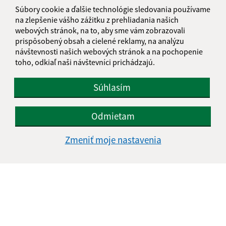
Súbory cookie a ďalšie technológie sledovania používame
na zlepšenie vášho zážitku z prehliadania našich
webových stránok, na to, aby sme vám zobrazovali
prispôsobený obsah a cielené reklamy, na analýzu
návštevnosti našich webových stránok a na pochopenie
toho, odkiaľ naši návštevníci prichádzajú.
Súhlasím
Odmietam
Zmeniť moje nastavenia
Informácie o stránke:
Vyhlásenie o prístupnosti
Autorské práva
Ochrana osobných údajov
Navigácia: