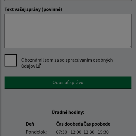
Text vašej správy (povinné)
Oboznámil som sa so
spracúvaním osobných
údajov
Google reCaptcha Response
Odoslať správu
Úradné hodiny:
Deň
Čas doobeda
Čas poobede
Pondelok:
07:30 - 12:00
12:30 - 15:30