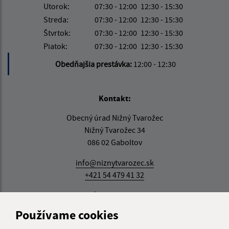
Utorok:
07:30 - 12:00
12:30 - 15:30
Streda:
07:30 - 12:00
12:30 - 15:30
Štvrtok:
07:30 - 12:00
12:30 - 15:30
Piatok:
07:30 - 12:00
12:30 - 15:30
Obedňajšia prestávka:
12:00 - 12:30
Kontakt:
Obecný úrad Nižný Tvarožec
Nižný Tvarožec 34
086 02 Gaboltov
info@niznytvarozec.sk
+421 54 479 41 32
IČO: 00322440
Používame cookies