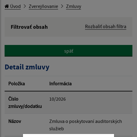
Úvod
Zverejňovanie
Zmluvy
Filtrovať obsah
Rozbaliť obsah filtra
Hľadaný výraz:
späť
Hľadať v:
Detail zmluvy
Typ dátumu:
Položka
Informácia
Dátum od:
Číslo
10/2026
zmluvy/dodatku
Dátum do:
Názov
Zmluva o poskytovaní auditorských
služieb