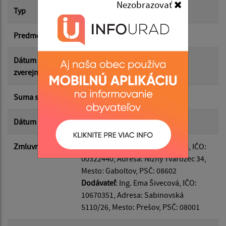
Nezobrazovať
Suma od:
Typ
Hlavná zmluva
Predmet
Audit účtovnej závierky
Suma do:
Dátum
07.06.2026
zverejnenia
Typ:
Suma s DPH*
1 400.00 €
Dátum uzavretia
26.05.2026
Filtrovať
Reset
Zmluvná strana
Odberateľ
: Obec Nižný Tvarožec, IČO:
00322440, Adresa: Nižný Tvarožec 34,
Mesto: Gaboltov, PSČ: 08602
Dodávateľ
: Ing. Ema Šivecová, IČO:
10670351, Adresa: Sabinovská
5110/26, Mesto: Prešov, PSČ: 08001