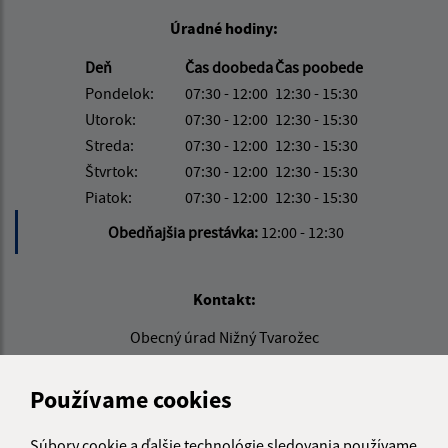
Úradné hodiny:
Deň
Čas doobeda
Čas poobede
Pondelok:
07:30 - 12:00
12:30 - 15:30
Utorok:
07:30 - 12:00
12:30 - 15:30
Streda:
07:30 - 12:00
12:30 - 15:30
Štvrtok:
07:30 - 12:00
12:30 - 15:30
Piatok:
07:30 - 12:00
12:30 - 15:30
Obedňajšia prestávka:
12:00 - 12:30
Kontakt:
Obecný úrad Nižný Tvarožec
Nižný Tvarožec 34
086 02 Gaboltov
Používame cookies
info@niznytvarozec.sk
Súbory cookie a ďalšie technológie sledovania používame