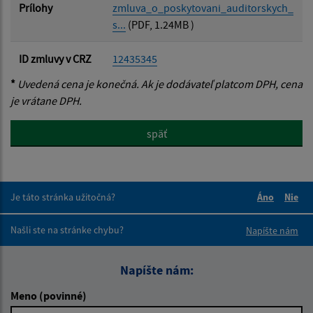
Prílohy
zmluva_o_poskytovani_auditorskych_
s...
(PDF, 1.24MB )
ID zmluvy v CRZ
12435345
*
Uvedená cena je konečná. Ak je dodávateľ platcom DPH, cena
je vrátane DPH.
späť
Je táto stránka užitočná?
Áno
Nie
Boli tieto 
Boli 
Našli ste na stránke chybu?
Napíšte nám
Napíšte nám:
Meno (povinné)