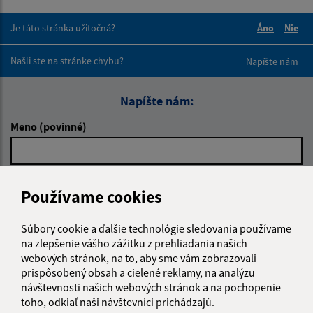
Je táto stránka užitočná?
Áno
Nie
Boli tieto 
Boli 
Našli ste na stránke chybu?
Napíšte nám
Napíšte nám:
Meno (povinné)
E-mailová adresa (povinné)
Používame cookies
Súbory cookie a ďalšie technológie sledovania používame
Text vašej správy (povinné)
na zlepšenie vášho zážitku z prehliadania našich
webových stránok, na to, aby sme vám zobrazovali
prispôsobený obsah a cielené reklamy, na analýzu
návštevnosti našich webových stránok a na pochopenie
toho, odkiaľ naši návštevníci prichádzajú.