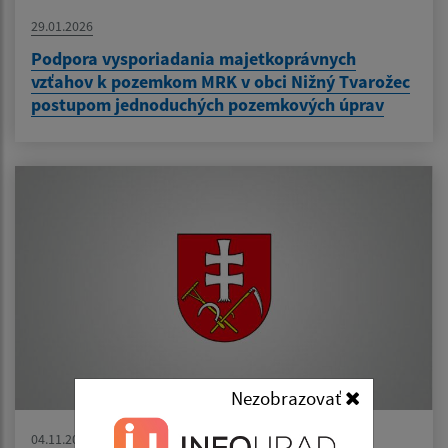
29.01.2026
Podpora vysporiadania majetkoprávnych
vzťahov k pozemkom MRK v obci Nižný Tvarožec
postupom jednoduchých pozemkových úprav
Nezobrazovať
04.11.2025