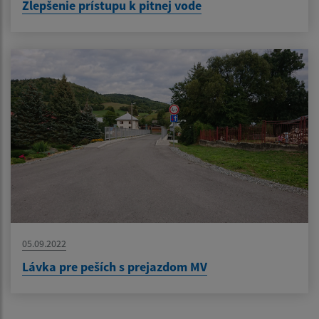
Zlepšenie prístupu k pitnej vode
05.09.2022
Lávka pre peších s prejazdom MV