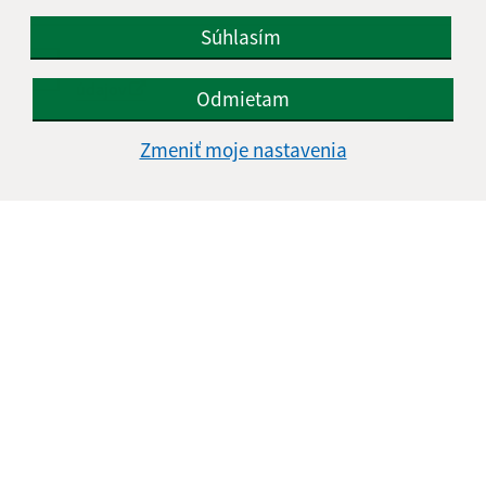
Súhlasím
Oboznámil som sa so
spracúvaním osobných
údajov
Odmietam
Google reCaptcha Response
Odoslať správu
Zmeniť moje nastavenia
Úradné hodiny:
Deň
Čas doobeda
Čas poobede
Pondelok:
07:30 - 12:00
12:30 - 15:30
Utorok:
07:30 - 12:00
12:30 - 15:30
Streda:
07:30 - 12:00
12:30 - 15:30
Štvrtok:
07:30 - 12:00
12:30 - 15:30
Piatok:
07:30 - 12:00
12:30 - 15:30
Obedňajšia prestávka:
12:00 - 12:30