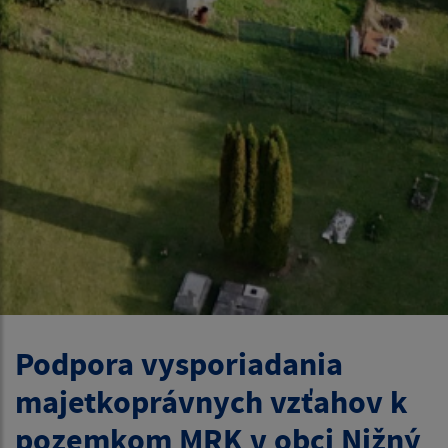
Podpora vysporiadania
majetkoprávnych vzťahov k
pozemkom MRK v obci Nižný