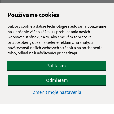
Meno (povinné)
Používame cookies
Súbory cookie a ďalšie technológie sledovania používame
E-mailová adresa (povinné)
na zlepšenie vášho zážitku z prehliadania našich
webových stránok, na to, aby sme vám zobrazovali
prispôsobený obsah a cielené reklamy, na analýzu
Text vašej správy (povinné)
návštevnosti našich webových stránok a na pochopenie
toho, odkiaľ naši návštevníci prichádzajú.
Súhlasím
Odmietam
Oboznámil som sa so
spracúvaním osobných
Zmeniť moje nastavenia
údajov
Google reCaptcha Response
Odoslať správu