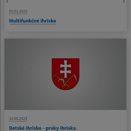
05.03.2025
Multifunkčné ihrisko
15.08.2023
Detské ihrisko - prvky ihriska