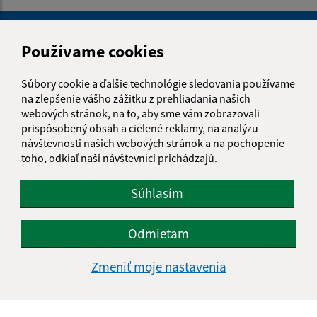
Je táto stránka užitočná?
Áno
Nie
Boli tieto 
Boli 
Používame cookies
Našli ste na stránke chybu?
Napíšte nám
Súbory cookie a ďalšie technológie sledovania používame
na zlepšenie vášho zážitku z prehliadania našich
Napíšte nám:
webových stránok, na to, aby sme vám zobrazovali
Meno (povinné)
prispôsobený obsah a cielené reklamy, na analýzu
návštevnosti našich webových stránok a na pochopenie
toho, odkiaľ naši návštevníci prichádzajú.
E-mailová adresa (povinné)
Súhlasím
Odmietam
Text vašej správy (povinné)
Zmeniť moje nastavenia