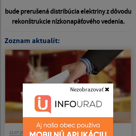
bude prerušená distribúcia elektriny z dôvodu
rekonštrukcie nízkonapäťového vedenia.
Zoznam aktualít:
Nezobrazovať
21.07.2026