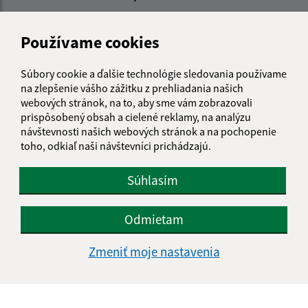
Meno (povinné)
Používame cookies
Súbory cookie a ďalšie technológie sledovania používame
E-mailová adresa (povinné)
na zlepšenie vášho zážitku z prehliadania našich
webových stránok, na to, aby sme vám zobrazovali
prispôsobený obsah a cielené reklamy, na analýzu
návštevnosti našich webových stránok a na pochopenie
Text vašej správy (povinné)
toho, odkiaľ naši návštevníci prichádzajú.
Súhlasím
Odmietam
Oboznámil som sa so
spracúvaním osobných
Zmeniť moje nastavenia
údajov
Google reCaptcha Response
Odoslať správu