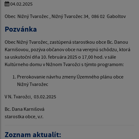
04.02.2025
Obec Nižný Tvarožec , Nižný Tvarožec 34, 086 02 Gaboltov
Pozvánka
Obec Nižný Tvarožec, zastúpená starostkou obce Bc. Danou
Karnišovou, pozýva občanov obce na verejnú schôdzu, ktorá
sa uskutoční dňa 10. februára 2025 o 17,00 hod. v sále
Kultúrneho domu v Nižnom Tvarožci s týmto programom:
Prerokovanie návrhu zmeny Územného plánu obce
Nižný Tvarožec
V N. Tvarožci, 03.02.2025
Bc. Dana Karnišová
starostka obce, v.r.
Zoznam aktualít: