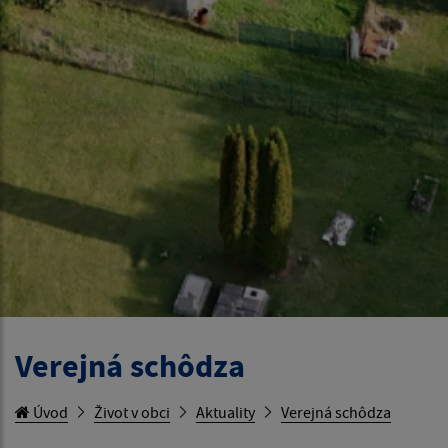
Verejná schôdza
Úvod
Život v obci
Aktuality
Verejná schôdza