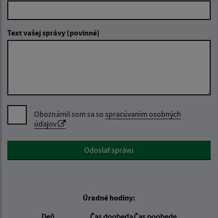
Text vašej správy (povinné)
Oboznámil som sa so
spracúvaním osobných
údajov
Google reCaptcha Response
Odoslať správu
Úradné hodiny:
Deň
Čas doobeda
Čas poobede