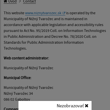
Úvod
Contact
This website
www.niznytvarozec.sk
is operated by the
Municipality of Nižný Tvarožec and is maintained in
accordance with applicable legislation and accessibility rules
pursuant to Act No. 95/2019 Coll. on Information Technologies
in Public Administration and Decree No. 78/2020 Coll. on
Standards for Public Administration Information
Technologies.
Web content administrator
:
Municipality of Nižný Tvarožec
Municipal Office
:
Municipality of Nižný Tvarožec
Nižný Tvarožec 34
086 02 Gaboltov
Nezobrazovať
Company identification number (IČO)
: 00322440