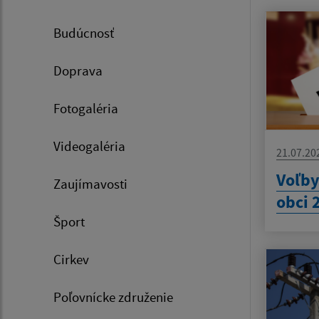
Budúcnosť
Doprava
Fotogaléria
Videogaléria
21.07.20
Voľb
Zaujímavosti
obci 
Šport
Cirkev
Poľovnícke združenie