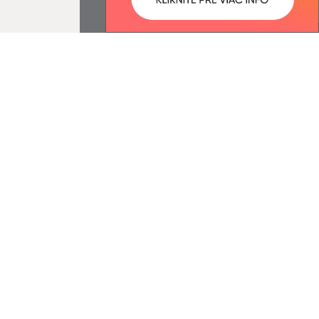
ované:
Správca obsahu:
22:36 hod.
Správca obsahu je Obec Nižný
Tvarožec.
Vytvorené v súlade s
Jednotným