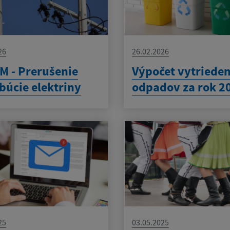
26
26.02.2026
 - Prerušenie
Výpočet vytrieden
ibúcie elektriny
odpadov za rok 2
25
03.05.2025