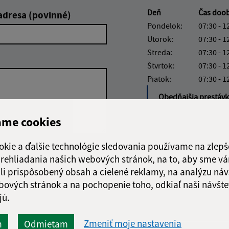
Deň
Čas doo
adresa (povinné)
Pondelok:
07:30 - 1
Utorok:
07:30 - 1
Streda:
07:30 - 1
Štvrtok:
07:30 - 1
Piatok:
07:30 - 1
Obedňajšia prestáv
ame cookies
okie a ďalšie technológie sledovania používame na zlepš
Google reCaptcha Response
 prehliadania našich webových stránok, na to, aby sme v
Odoslať
ch
správu
li prispôsobený obsah a cielené reklamy, na analýzu náv
bových stránok a na pochopenie toho, odkiaľ naši návšte
jú.
Zmeniť moje nastavenia
m
Odmietam