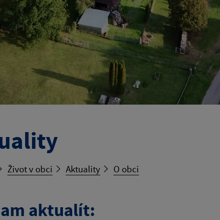
uality
Život v obci
Aktuality
O obci
am aktualít: