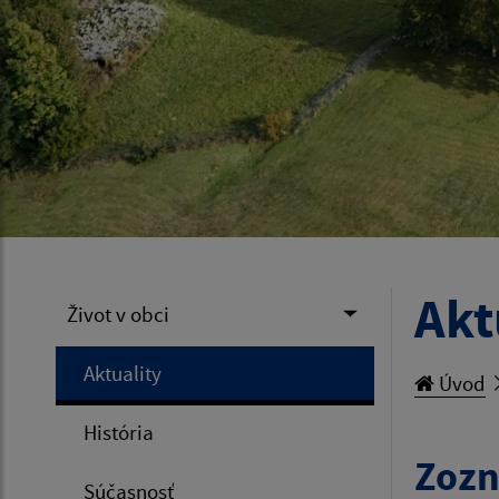
Akt
Život v obci
Aktuality
Úvod
História
Zozn
Súčasnosť