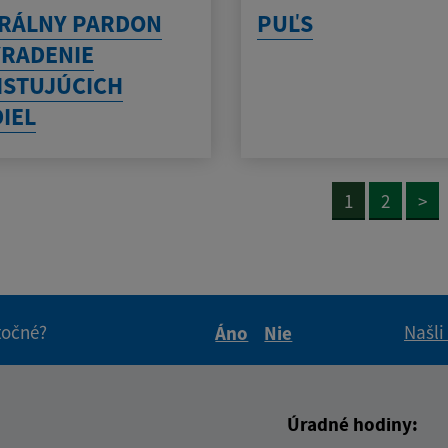
RÁLNY PARDON
PUĽS
YRADENIE
ISTUJÚCICH
IEL
1
2
>
itočné?
Našli
Áno
Nie
Boli tieto informácie pre 
Boli tieto informáci
Úradné hodiny: