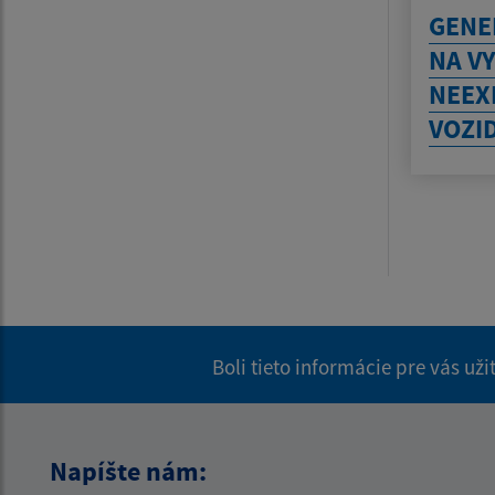
GENE
NA V
NEEX
VOZID
Boli tieto informácie pre vás už
Napíšte nám: