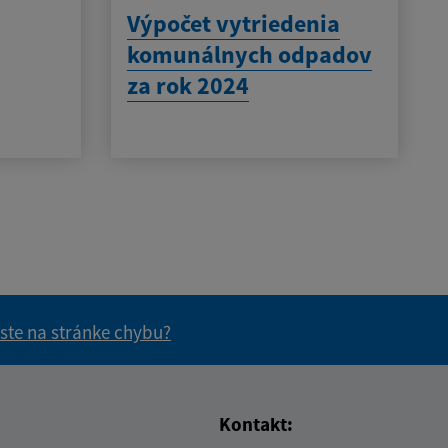
Výpočet vytriedenia
komunálnych odpadov
za rok 2024
 ste na stránke chybu?
vás užitočné?
e pre vás užitočné?
Kontakt: