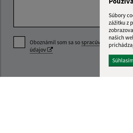
Použív
Súbory co
zážitku z
zobrazova
našich we
Oboznámil som sa so
spracúvaním osobný
prichádza
údajov
Súhlasí