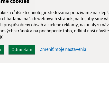
ame cookies
Obedňajšia prestáv
okie a ďalšie technológie sledovania používame na zlepš
 prehliadania našich webových stránok, na to, aby sme v
li prispôsobený obsah a cielené reklamy, na analýzu náv
bových stránok a na pochopenie toho, odkiaľ naši návšte
Google reCaptcha Response
Odoslať
ch
jú.
správu
Zmeniť moje nastavenia
m
Odmietam