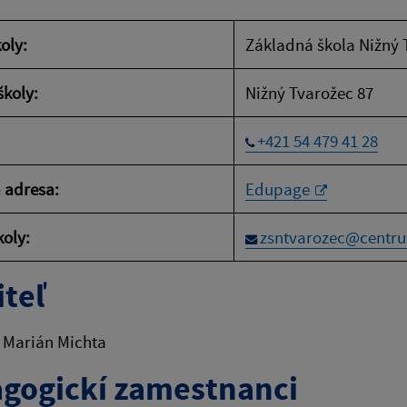
oly:
Základná škola Nižný 
školy:
Nižný Tvarožec 87
+421 54 479 41 28
 adresa:
Edupage
koly:
zsntvarozec@centr
iteľ
 Marián Michta
gogickí zamestnanci