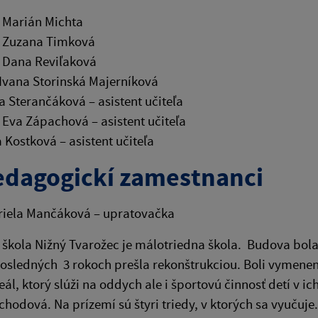
 Marián Michta
. Zuzana Timková
 Dana Reviľaková
 Ivana Storinská Majerníková
a Sterančáková – asistent učiteľa
 Eva Zápachová – asistent učiteľa
a Kostková – asistent učiteľa
dagogickí zamestnanci
iela Mančáková – upratovačka
škola Nižný Tvarožec je málotriedna škola. Budova bol
posledných 3 rokoch prešla rekonštrukciou. Boli vymenen
eál, ktorý slúži na oddych ale i športovú činnosť detí v
hodová. Na prízemí sú štyri triedy, v ktorých sa vyučuje. 