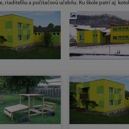
e, riaditeľňu a počítačovú učebňu. Ku škole patrí aj kotol