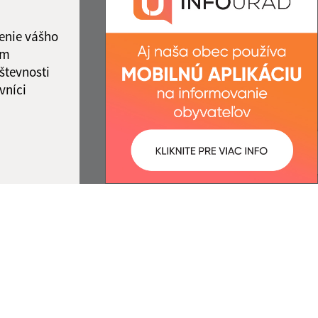
ka:
12:00 - 12:30
IČO: 00322440
enie vášho
ám
števnosti
vníci