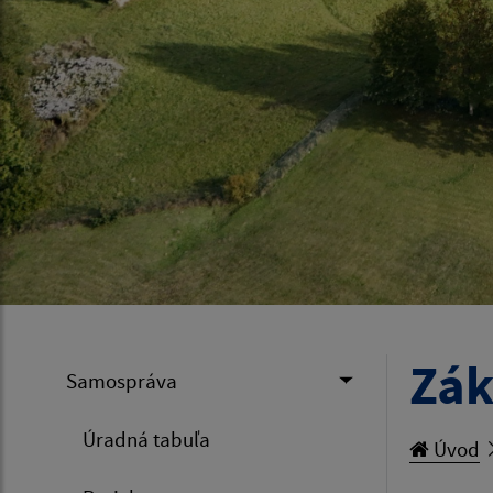
Zák
Samospráva
Úradná tabuľa
Úvod