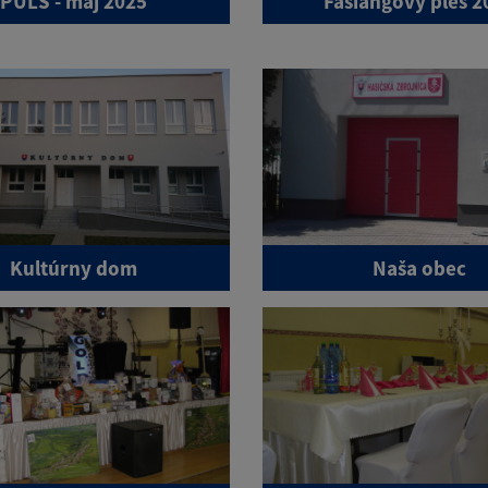
PUĽS - máj 2025
Fašiangový ples 2
Kultúrny dom
Naša obec