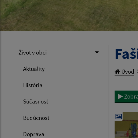
Faš
Život v obci
Aktuality
Úvod
História
Zobra
Súčasnosť
Budúcnosť
Doprava