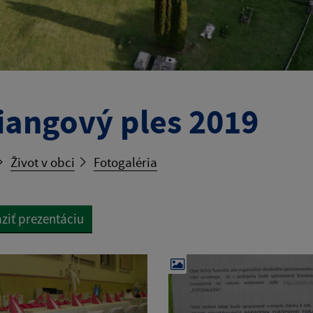
iangový ples 2019
Život v obci
Fotogaléria
ziť prezentáciu