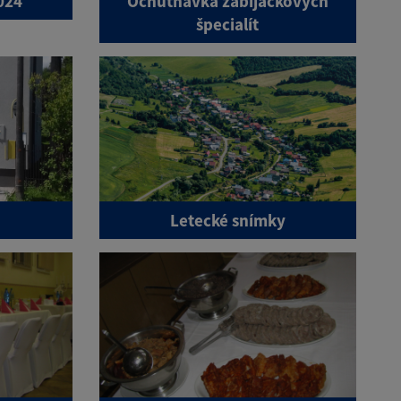
024
Ochutnávka zabíjačkových
špecialít
Letecké snímky