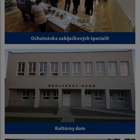
Ochutnávka zabíjačkových špecialít
Kultúrny dom