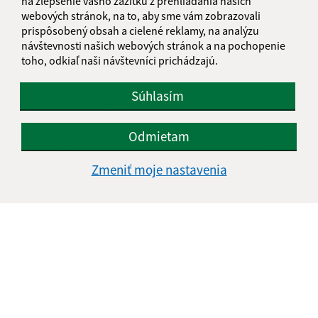
na zlepšenie vášho zážitku z prehliadania našich
webových stránok, na to, aby sme vám zobrazovali
prispôsobený obsah a cielené reklamy, na analýzu
Ochutnávka zabíjačkových špecialít 2018
návštevnosti našich webových stránok a na pochopenie
toho, odkiaľ naši návštevníci prichádzajú.
Súhlasím
Odmietam
Zmeniť moje nastavenia
Chlieb náš každodenný